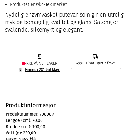
Produktet er Øko-Tex merket
Nydelig enzymvasket putevar som gir en utrolig
myk og behagelig kvalitet og glans. Sateng er
svalende, silkemykt og elegant.
499,00 inntil gratis frakt!
IKKE PÅ NETTLAGER
Finnes i 281 butikker
Produktinformasjon
Produktnummer:
708089
Lengde (cm):
70,00
Bredde (cm):
100,00
Vekt (g):
230,00
Farge:
Navy blå