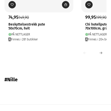
74,95
99,95
149,90
199,90
Beskyttelsestrekk pute
Chi hotellputev
50x70cm, hvit
70x100cm, grå
PÅ NETTLAGER
PÅ NETTLAGER
Finnes i 281 butikker
Finnes i 204 buti
#Nille