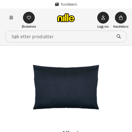
Kundeavis
Ønskeliste
Logg inn
Handlekurv