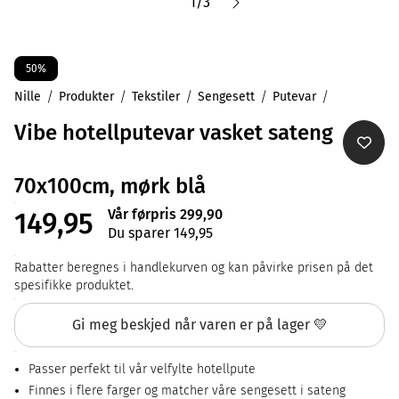
1
/
3
50%
Nille
Produkter
Tekstiler
Sengesett
Putevar
Vibe hotellputevar vasket sateng
70x100cm, mørk blå
Vår førpris 299,90
149,95
Du sparer 149,95
Rabatter beregnes i handlekurven og kan påvirke prisen på det
spesifikke produktet.
Gi meg beskjed når varen er på lager 💛
Passer perfekt til vår velfylte hotellpute
Finnes i flere farger og matcher våre sengesett i sateng