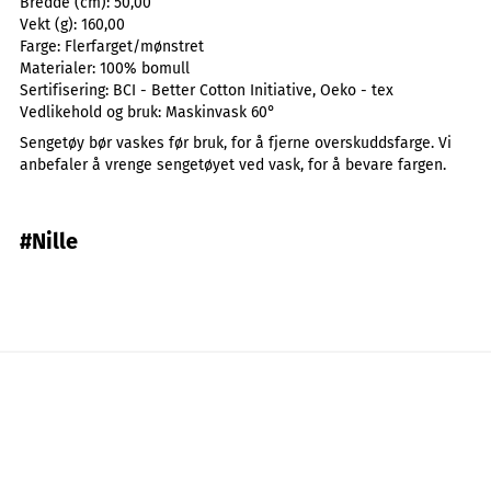
Bredde (cm):
50,00
Vekt (g):
160,00
Farge:
Flerfarget/mønstret
Materialer:
100% bomull
Sertifisering:
BCI - Better Cotton Initiative, Oeko - tex
Vedlikehold og bruk:
Maskinvask 60°
Sengetøy bør vaskes før bruk, for å fjerne overskuddsfarge. Vi
anbefaler å vrenge sengetøyet ved vask, for å bevare fargen.
#Nille