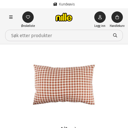
Kundeavis
Ønskeliste
Logg inn
Handlekurv