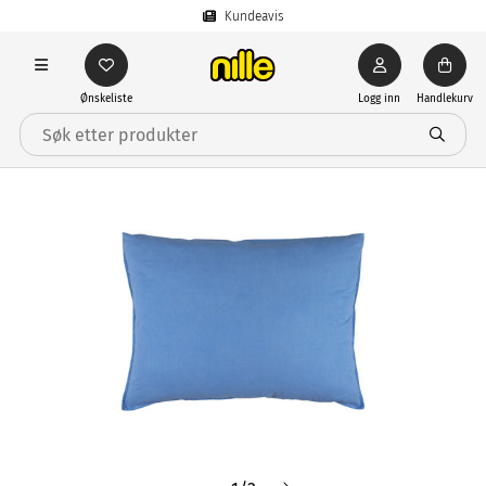
Kundeavis
Ønskeliste
Logg inn
Handlekurv