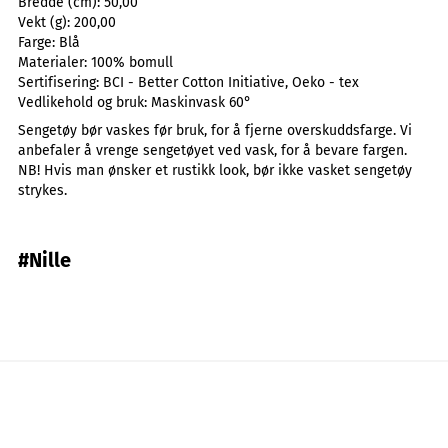
Bredde (cm):
50,00
Vekt (g):
200,00
Farge:
Blå
Materialer:
100% bomull
Sertifisering:
BCI - Better Cotton Initiative, Oeko - tex
Vedlikehold og bruk:
Maskinvask 60°
Sengetøy bør vaskes før bruk, for å fjerne overskuddsfarge. Vi
anbefaler å vrenge sengetøyet ved vask, for å bevare fargen.
NB! Hvis man ønsker et rustikk look, bør ikke vasket sengetøy
strykes.
#Nille