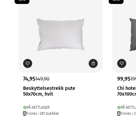
74,95
149,90
99,95
19
Beskyttelsestrekk pute
Chi hote
50x70cm, hvit
70x100c
PÅ NETTLAGER
PÅ NETTL
Finnes i 281 butikker
Finnes i 