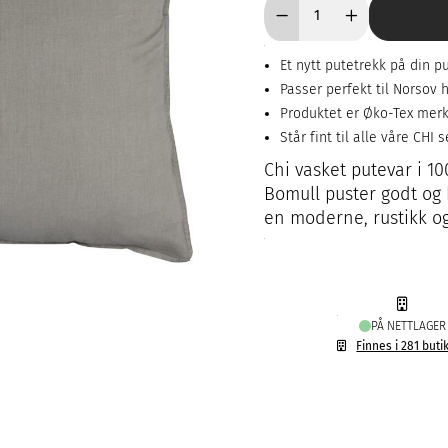
Et nytt putetrekk på din p
Passer perfekt til Norsov
Produktet er Øko-Tex mer
Står fint til alle våre CHI
Chi vasket putevar i 1
Bomull puster godt og b
en moderne, rustikk og
PÅ NETTLAGER
Finnes i 281 buti