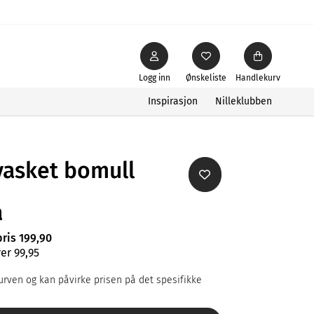
Logg inn
Ønskeliste
Handlekurv
Inspirasjon
Nilleklubben
vasket bomull
å
pris 199,90
er 99,95
rven og kan påvirke prisen på det spesifikke