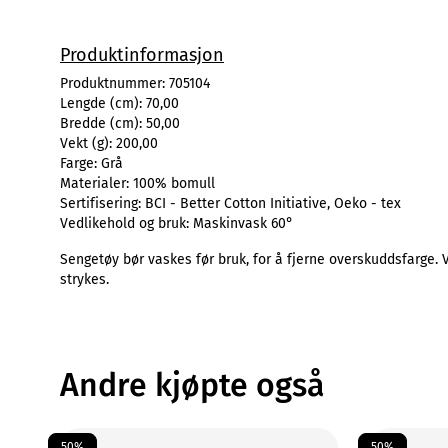
Produktinformasjon
Produktnummer:
705104
Lengde (cm):
70,00
Bredde (cm):
50,00
Vekt (g):
200,00
Farge:
Grå
Materialer:
100% bomull
Sertifisering:
BCI - Better Cotton Initiative, Oeko - tex
Vedlikehold og bruk:
Maskinvask 60°
Sengetøy bør vaskes før bruk, for å fjerne overskuddsfarge. 
strykes.
Andre kjøpte også
50%
50%