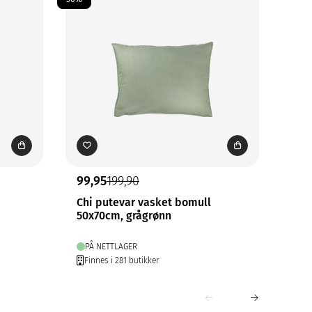
99,95
199,90
99,
Chi putevar vasket bomull
Car
50x70cm, grågrønn
70x
PÅ NETTLAGER
PÅ
Finnes i 281 butikker
Fin