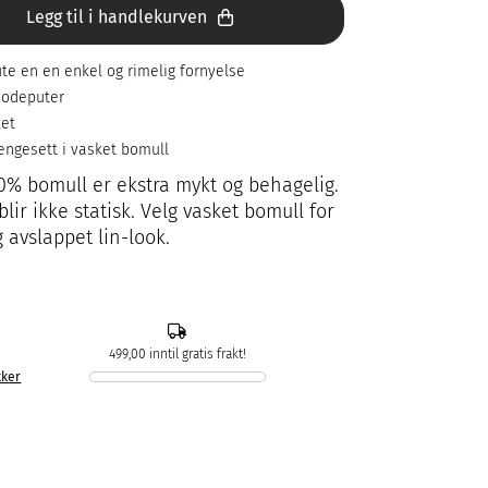
Legg til i handlekurven
ute en en enkel og rimelig fornyelse
 hodeputer
ket
 sengesett i vasket bomull
00% bomull er ekstra mykt og behagelig.
lir ikke statisk. Velg vasket bomull for
 avslappet lin-look.
499,00 inntil gratis frakt!
kker