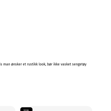
is man ønsker et rustikk look, bør ikke vasket sengetøy
50%
50%