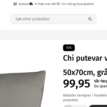
Butikker
Fri frakt over 499,-
For små og store øyeblikk
50%
Chi putevar 
50x70cm, gr
99,95
Vår før
Du spar
Rabatter beregnes i handleku
produktet.