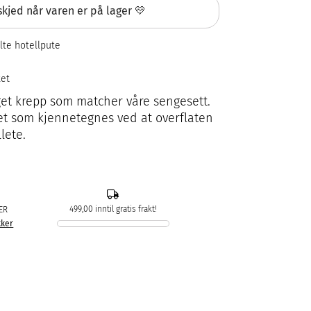
kjed når varen er på lager 💛
ylte hotellpute
ket
get krepp som matcher våre sengesett.
ffet som kjennetegnes ved at overflaten
lete.
499,00 inntil gratis frakt!
ER
kker