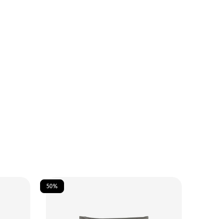
50%
70%