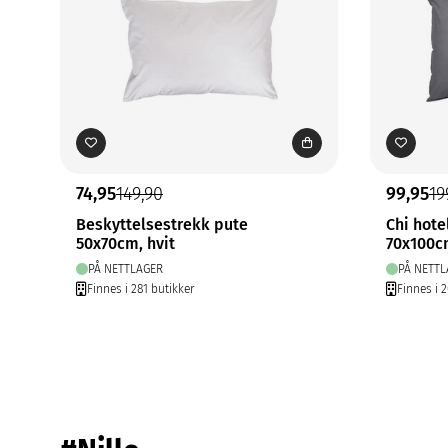
74,95
149,90
99,95
19
Beskyttelsestrekk pute
Chi hote
50x70cm, hvit
70x100c
PÅ NETTLAGER
PÅ NETTL
Finnes i 281 butikker
Finnes i 