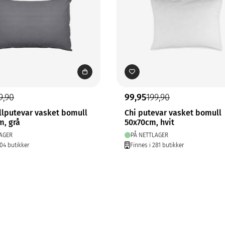
9,90
99,95
199,90
llputevar vasket bomull
Chi putevar vasket bomull
m, grå
50x70cm, hvit
AGER
PÅ NETTLAGER
204 butikker
Finnes i 281 butikker