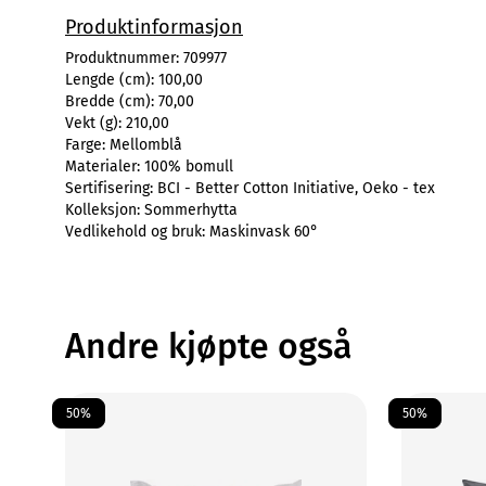
Produktinformasjon
Produktnummer:
709977
Lengde (cm):
100,00
Bredde (cm):
70,00
Vekt (g):
210,00
Farge:
Mellomblå
Materialer:
100% bomull
Sertifisering:
BCI - Better Cotton Initiative, Oeko - tex
Kolleksjon:
Sommerhytta
Vedlikehold og bruk:
Maskinvask 60°
Andre kjøpte også
50%
50%