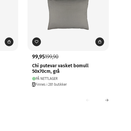
99,95
199,90
29,
Chi putevar vasket bomull
Maj
50x70cm, grå
30x
PÅ NETTLAGER
PÅ
Finnes i 281 butikker
Fin