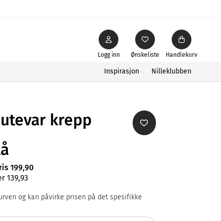
Logg inn
Ønskeliste
Handlekurv
Inspirasjon
Nilleklubben
putevar krepp
lå
ris 199,90
r 139,93
rven og kan påvirke prisen på det spesifikke