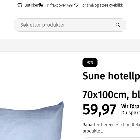
Butikker
Fri frakt over 499,-
For små og store øyeblikk
70%
Sune hotell
70x100cm, b
59,97
Vår førp
Du spare
Rabatter beregnes i handleku
produktet.