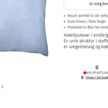
Gi meg bes
Passer perfekt til vår velf
Sune finnes i flere farger
Produktet er Øko-Tex mer
Hotellputevar i ensfar
En unik struktur i sto
er uregelmessig og krøl
IKKE PÅ NETTLAG
Finnes i 252 buti