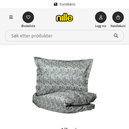
Kundeavis
Ønskeliste
Logg inn
Handlekurv