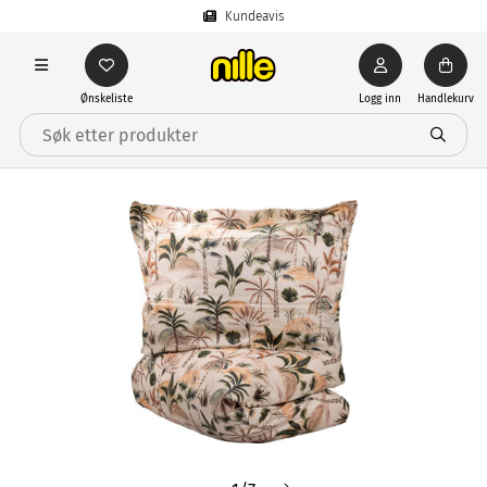
Kundeavis
Ønskeliste
Logg inn
Handlekurv