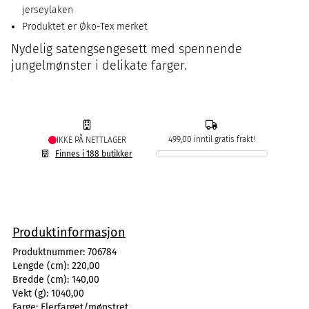
jerseylaken
Produktet er Øko-Tex merket
Nydelig satengsengesett med spennende
jungelmønster i delikate farger.
499,00 inntil gratis frakt!
IKKE PÅ NETTLAGER
Finnes i 188 butikker
Produktinformasjon
Produktnummer:
706784
Lengde (cm):
220,00
Bredde (cm):
140,00
Vekt (g):
1040,00
Farge:
Flerfarget/mønstret