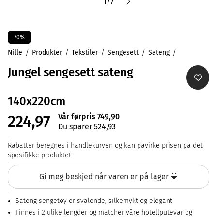
1
/
7
70%
Nille
Produkter
Tekstiler
Sengesett
Sateng
Jungel sengesett sateng
140x220cm
Vår førpris 749,90
224,97
Du sparer 524,93
Rabatter beregnes i handlekurven og kan påvirke prisen på det
spesifikke produktet.
Gi meg beskjed når varen er på lager 💛
Sateng sengetøy er svalende, silkemykt og elegant
Finnes i 2 ulike lengder og matcher våre hotellputevar og