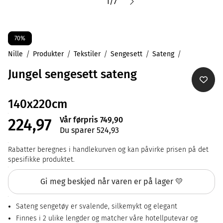
1
/
7
70%
Nille
Produkter
Tekstiler
Sengesett
Sateng
Jungel sengesett sateng
140x220cm
Vår førpris 749,90
224,97
Du sparer 524,93
Rabatter beregnes i handlekurven og kan påvirke prisen på det
spesifikke produktet.
Gi meg beskjed når varen er på lager 💛
Sateng sengetøy er svalende, silkemykt og elegant
Finnes i 2 ulike lengder og matcher våre hotellputevar og