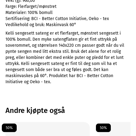
Vekt (g):
960,00
Farge:
Flerfarget/mønstret
Materialer:
100% bomull
Sertifisering:
BCI - Better Cotton Initiative, Oeko - tex
Vedlikehold og bruk:
Maskinvask 60°
Kelli sengesett sateng er et flerfarget, mønstret sengesett i
100% bomull. Den myke satengflaten gir et fint uttrykk på
soverommet, og størrelsen 140x220 cm passer godt når du vil
pynte sengen med litt ekstra stil. Bruk det alene for et rolig
preg, eller kombiner det med enkle puter og pledd for et lunt
uttrykk. Kelli sengesett sateng er fint til deg som vil ha et
sengesett som både ser bra ut og føles godt. Det kan
maskinvaskes på 60°. Produktet har BCI - Better Cotton
Initiative og Oeko - tex.
Andre kjøpte også
50%
50%