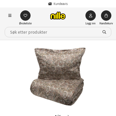
Kundeavis
Ønskeliste
Logg inn
Handlekurv