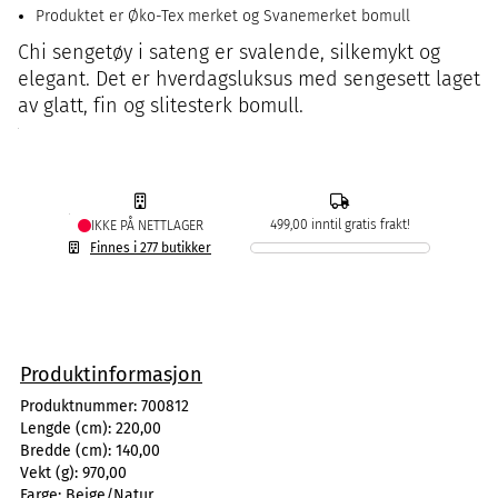
Produktet er Øko-Tex merket og Svanemerket bomull
Chi sengetøy i sateng er svalende, silkemykt og
elegant. Det er hverdagsluksus med sengesett laget
av glatt, fin og slitesterk bomull.
499,00 inntil gratis frakt!
IKKE PÅ NETTLAGER
Finnes i 277 butikker
Produktinformasjon
Produktnummer:
700812
Lengde (cm):
220,00
Bredde (cm):
140,00
Vekt (g):
970,00
Farge:
Beige/Natur