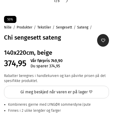
1
/
5
50%
Nille
Produkter
Tekstiler
Sengesett
Sateng
Chi sengesett sateng
140x220cm, beige
Vår førpris 749,90
374,95
Du sparer 374,95
Rabatter beregnes i handlekurven og kan påvirke prisen på det
spesifikke produktet.
Gi meg beskjed når varen er på lager 💛
Kombineres gjerne med LYNGØR sommerdyne/pute
Finnes i 2 ulike lengder og farger