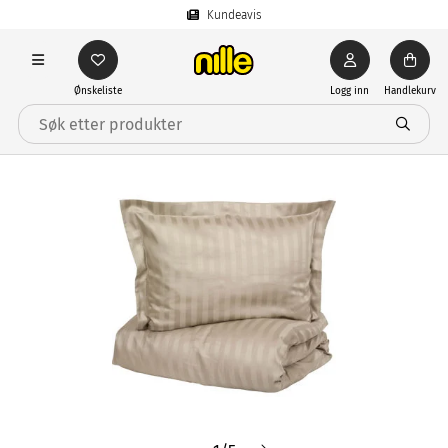
Kundeavis
Ønskeliste
Logg inn
Handlekurv