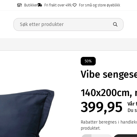
Butikker
Fri frakt over 499,-
For små og store øyeblikk
50%
Vibe sengese
140x200cm, 
399,95
Vår 
Du s
Rabatter beregnes i handleku
produktet.