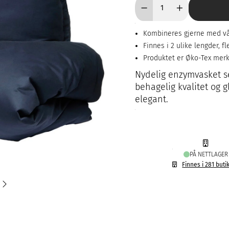
Kombineres gjerne med vå
Finnes i 2 ulike lengder, 
Produktet er Øko-Tex mer
Nydelig enzymvasket se
behagelig kvalitet og g
elegant.
PÅ NETTLAGER
Finnes i 281 buti