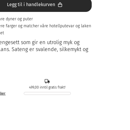
Legg til i handlekurven
re dyner og puter
flere farger og matcher våre hotellputevar og laken
ket
ngesett som gir en utrolig myk og
lans. Sateng er svalende, silkemykt og
499,00 inntil gratis frakt!
kker