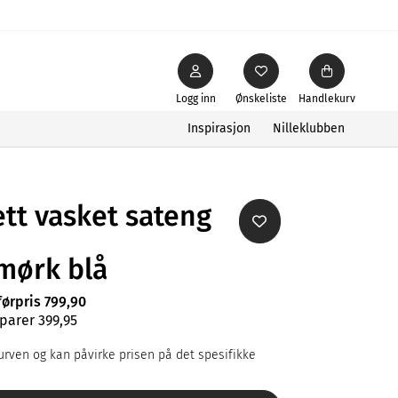
Logg inn
Ønskeliste
Handlekurv
Inspirasjon
Nilleklubben
tt vasket sateng
mørk blå
førpris 799,90
parer 399,95
rven og kan påvirke prisen på det spesifikke