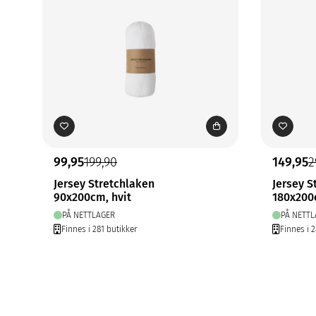
99,95
199,90
149,95
2
Jersey Stretchlaken
Jersey S
90x200cm, hvit
180x200
PÅ NETTLAGER
PÅ NETTL
Finnes i 281 butikker
Finnes i 2