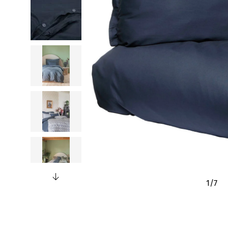
1
/
7