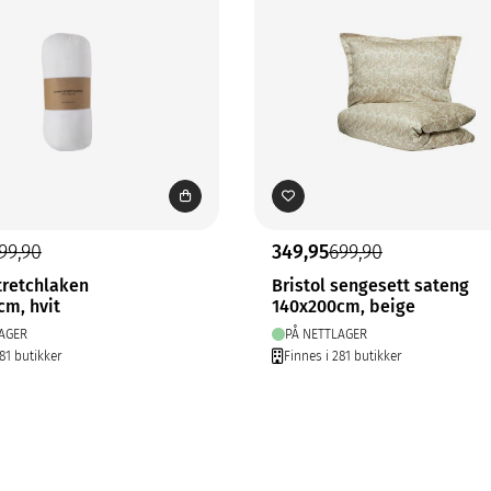
99,90
349,95
699,90
tretchlaken
Bristol sengesett sateng
cm, hvit
140x200cm, beige
AGER
PÅ NETTLAGER
81 butikker
Finnes i 281 butikker