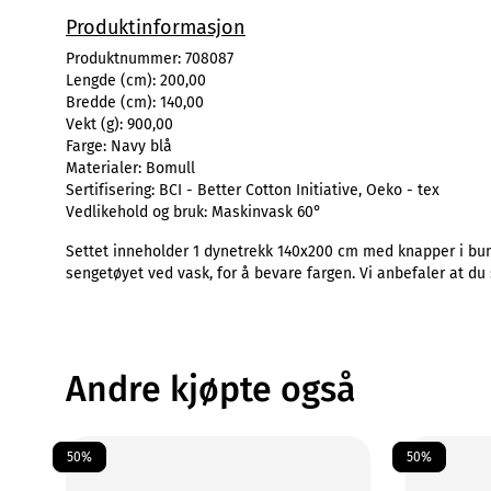
Produktinformasjon
Produktnummer:
708087
Lengde (cm):
200,00
Bredde (cm):
140,00
Vekt (g):
900,00
Farge:
Navy blå
Materialer:
Bomull
Sertifisering:
BCI - Better Cotton Initiative, Oeko - tex
Vedlikehold og bruk:
Maskinvask 60°
Settet inneholder 1 dynetrekk 140x200 cm med knapper i bunn
sengetøyet ved vask, for å bevare fargen. Vi anbefaler at du 
Andre kjøpte også
50%
50%