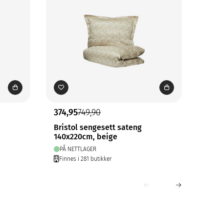
374,95
749,90
349
Bristol sengesett sateng
Bri
140x220cm, beige
140
PÅ NETTLAGER
PÅ
Finnes i 281 butikker
Fin