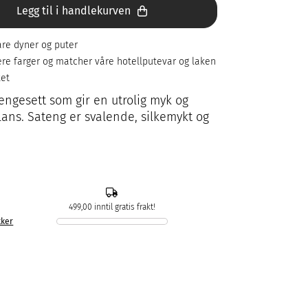
Legg til i handlekurven
re dyner og puter
flere farger og matcher våre hotellputevar og laken
ket
ngesett som gir en utrolig myk og
lans. Sateng er svalende, silkemykt og
499,00 inntil gratis frakt!
kker