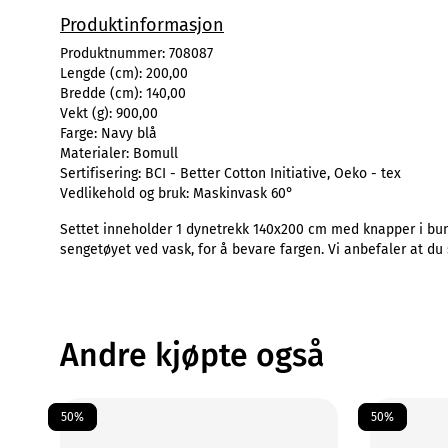
Produktinformasjon
Produktnummer:
708087
Lengde (cm):
200,00
Bredde (cm):
140,00
Vekt (g):
900,00
Farge:
Navy blå
Materialer:
Bomull
Sertifisering:
BCI - Better Cotton Initiative, Oeko - tex
Vedlikehold og bruk:
Maskinvask 60°
Settet inneholder 1 dynetrekk 140x200 cm med knapper i bunn
sengetøyet ved vask, for å bevare fargen. Vi anbefaler at du 
Andre kjøpte også
50%
50%