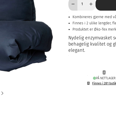
Kombineres gjerne med vå
Finnes i 2 ulike lengder, 
Produktet er Øko-Tex mer
Nydelig enzymvasket se
behagelig kvalitet og g
elegant.
PÅ NETTLAGER
Finnes i 281 buti