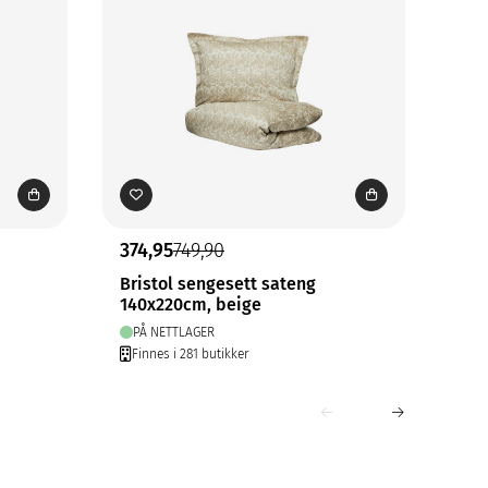
374,95
749,90
349
Bristol sengesett sateng
Bri
140x220cm, beige
140
PÅ NETTLAGER
PÅ
Finnes i 281 butikker
Fin