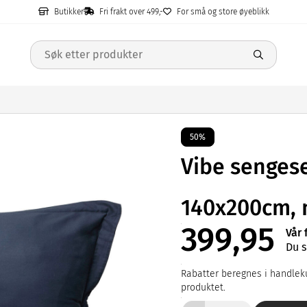
Butikker
Fri frakt over 499,-
For små og store øyeblikk
50%
Vibe sengese
140x200cm, 
399,95
Vår 
Du s
Rabatter beregnes i handleku
produktet.