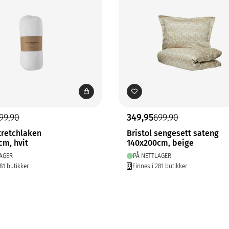
99,90
349,95
699,90
tretchlaken
Bristol sengesett sateng
cm, hvit
140x200cm, beige
AGER
PÅ NETTLAGER
81 butikker
Finnes i 281 butikker