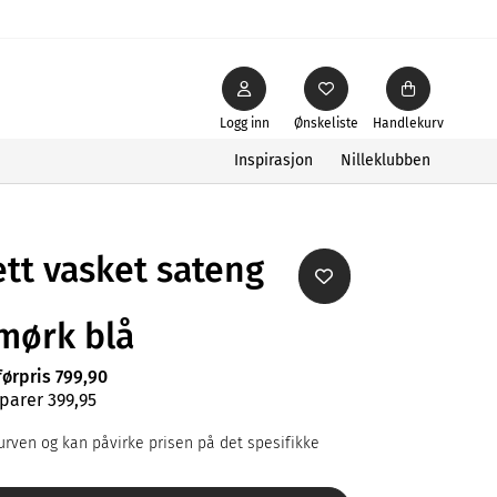
Logg inn
Ønskeliste
Handlekurv
Inspirasjon
Nilleklubben
tt vasket sateng
mørk blå
førpris 799,90
parer 399,95
rven og kan påvirke prisen på det spesifikke