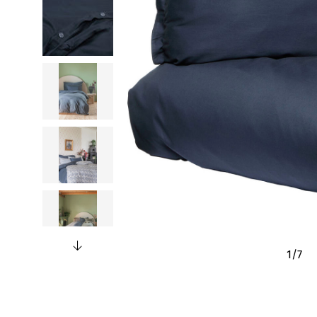
1
/
7