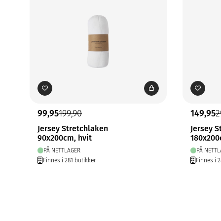
99,95
199,90
149,95
2
Jersey Stretchlaken
Jersey S
90x200cm, hvit
180x200
PÅ NETTLAGER
PÅ NETTL
Finnes i 281 butikker
Finnes i 2