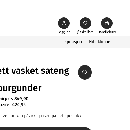
Logg inn
Ønskeliste
Handlekurv
Inspirasjon
Nilleklubben
tt vasket sateng
burgunder
førpris 849,90
parer 424,95
rven og kan påvirke prisen på det spesifikke