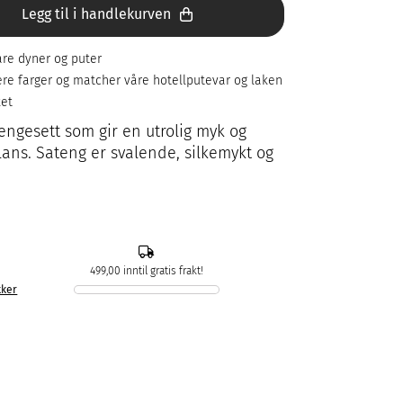
Legg til i handlekurven
re dyner og puter
flere farger og matcher våre hotellputevar og laken
ket
ngesett som gir en utrolig myk og
lans. Sateng er svalende, silkemykt og
499,00 inntil gratis frakt!
kker