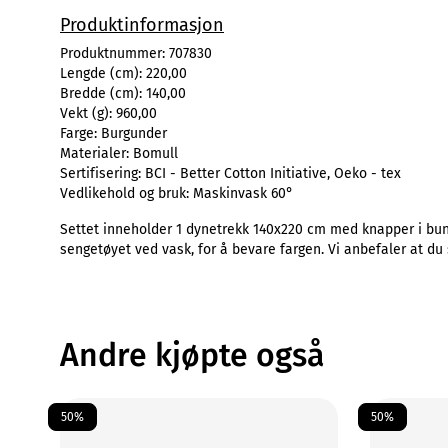
Produktinformasjon
Produktnummer:
707830
Lengde (cm):
220,00
Bredde (cm):
140,00
Vekt (g):
960,00
Farge:
Burgunder
Materialer:
Bomull
Sertifisering:
BCI - Better Cotton Initiative, Oeko - tex
Vedlikehold og bruk:
Maskinvask 60°
Settet inneholder 1 dynetrekk 140x220 cm med knapper i bunn
sengetøyet ved vask, for å bevare fargen. Vi anbefaler at du 
Andre kjøpte også
50%
50%