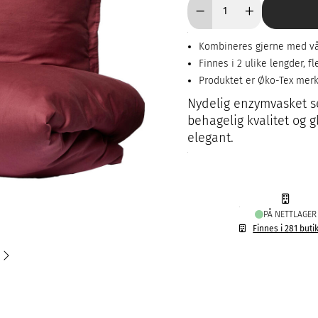
Kombineres gjerne med vå
Finnes i 2 ulike lengder, 
Produktet er Øko-Tex mer
Nydelig enzymvasket se
behagelig kvalitet og g
elegant.
PÅ NETTLAGER
Finnes i 281 buti