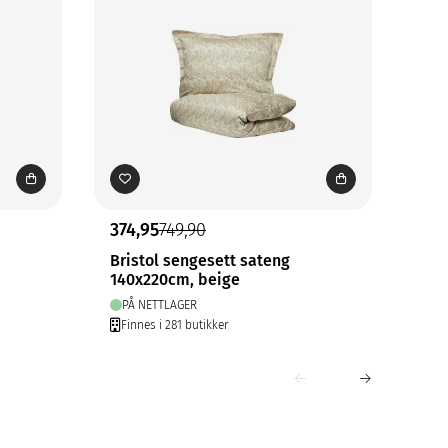
374,95
749,90
349
Bristol sengesett sateng
Bri
140x220cm, beige
140
PÅ NETTLAGER
PÅ
Finnes i 281 butikker
Fin