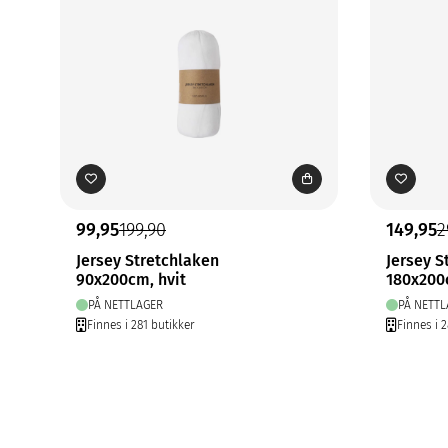
99,95
199,90
149,95
2
Jersey Stretchlaken
Jersey S
90x200cm, hvit
180x200
PÅ NETTLAGER
PÅ NETTL
Finnes i 281 butikker
Finnes i 2