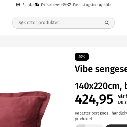
Butikker
Fri frakt over 499,-
For små og store øyeblikk
50%
Vibe sengese
140x220cm, 
424,95
Vår 
Du s
Rabatter beregnes i handleku
produktet.