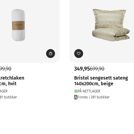
99,90
349,95
699,90
tretchlaken
Bristol sengesett sateng
cm, hvit
140x200cm, beige
AGER
PÅ NETTLAGER
81 butikker
Finnes i 281 butikker