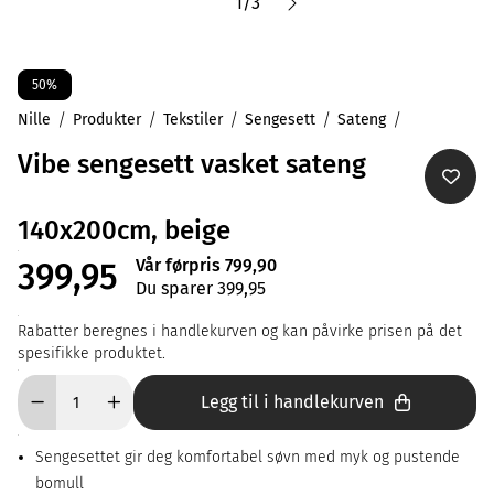
1
/
3
50%
Nille
Produkter
Tekstiler
Sengesett
Sateng
Vibe sengesett vasket sateng
140x200cm, beige
Vår førpris 799,90
399,95
Du sparer 399,95
Rabatter beregnes i handlekurven og kan påvirke prisen på det
spesifikke produktet.
Legg til i handlekurven
Sengesettet gir deg komfortabel søvn med myk og pustende
bomull