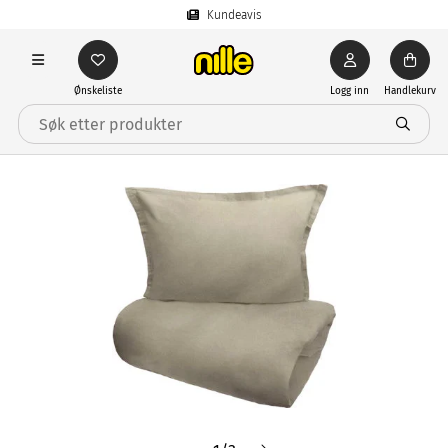
Kundeavis
Ønskeliste
Logg inn
Handlekurv