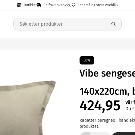
Butikker
Fri frakt over 499,-
For små og store øyeblikk
50%
Vibe sengese
140x220cm, 
424,95
Vår 
Du s
Rabatter beregnes i handleku
produktet.