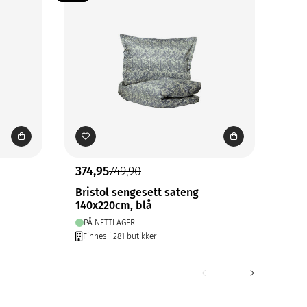
374,95
749,90
399
Bristol sengesett sateng
Vib
140x220cm, blå
140
PÅ NETTLAGER
PÅ
Finnes i 281 butikker
Fin