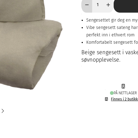
Sengesettet gir deg en m
Vibe sengesett sateng har
perfekt inn i ethvert rom
Komfortabelt sengesett f
Beige sengesett i vask
søvnopplevelse.
PÅ NETTLAGER
Finnes i 2 butik