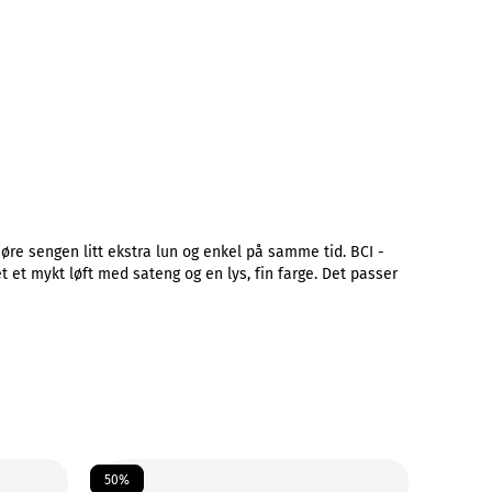
jøre sengen litt ekstra lun og enkel på samme tid. BCI -
et et mykt løft med sateng og en lys, fin farge. Det passer
50%
50%