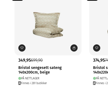
349,95
699,90
374,95
7
Bristol sengesett sateng
Bristol 
140x200cm, beige
140x220
PÅ NETTLAGER
PÅ NETTL
Finnes i 281 butikker
Finnes i 2