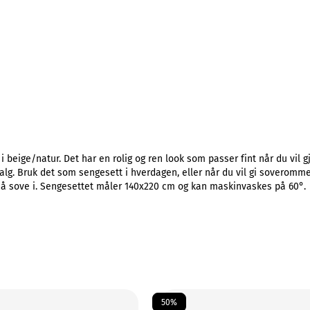
 beige/natur. Det har en rolig og ren look som passer fint når du vil g
 valg. Bruk det som sengesett i hverdagen, eller når du vil gi soveromm
de å sove i. Sengesettet måler 140x220 cm og kan maskinvaskes på 60°.
50%