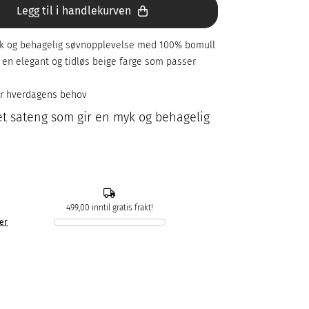
Legg til i handlekurven
yk og behagelig søvnopplevelse med 100% bomull
 en elegant og tidløs beige farge som passer
or hverdagens behov
et sateng som gir en myk og behagelig
499,00 inntil gratis frakt!
ker