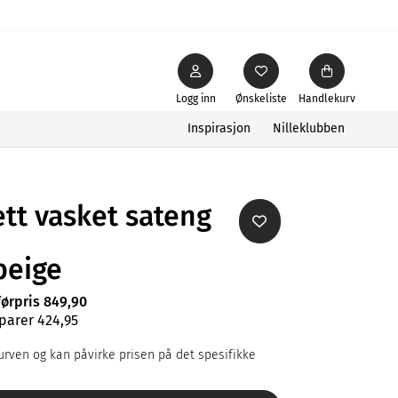
Logg inn
Ønskeliste
Handlekurv
Inspirasjon
Nilleklubben
tt vasket sateng
beige
førpris 849,90
parer 424,95
rven og kan påvirke prisen på det spesifikke