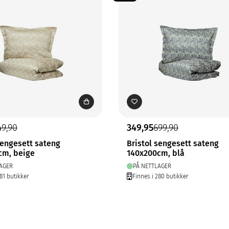
49,90
349,95
699,90
sengesett sateng
Bristol sengesett sateng
cm, beige
140x200cm, blå
AGER
PÅ NETTLAGER
81 butikker
Finnes i 280 butikker