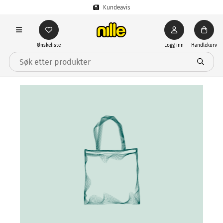
Kundeavis
Ønskeliste
Logg inn
Handlekurv