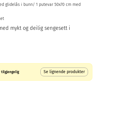
ed glidelås i bunn/ 1 putevar 50x70 cm med
ket
ed mykt og deilig sengesett i
Se lignende produkter
tilgjengelig