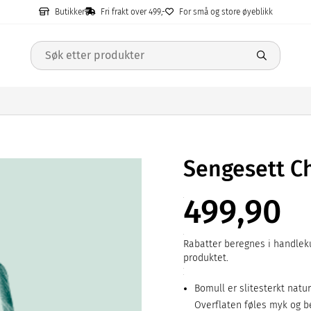
Butikker
Fri frakt over 499,-
For små og store øyeblikk
Sengesett C
499,90
Rabatter beregnes i handleku
produktet.
Bomull er slitesterkt natu
Overflaten føles myk og 