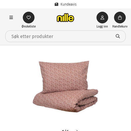
Kundeavis
Ønskeliste
Logg inn
Handlekurv