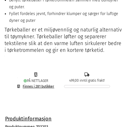
Benytt tørkeballer i tørketrommelen sammen med dundyner
og puter.
Fyllet fordeles jevnt, forhindrer klumper og sørger for luftige
dyner og puter
Tørkeballer er et miljøvennlig og naturlig alternativ
til tøymykner. Tørkeballer løfter og separerer
tekstilene slik at den varme luften sirkulerer bedre
i tørketrommelen og gir en kortere tørketid.
499,00 inntil gratis frakt!
PÅ NETTLAGER
Finnes i 281 butikker
Produktinformasjon
Produktnummer:
703203