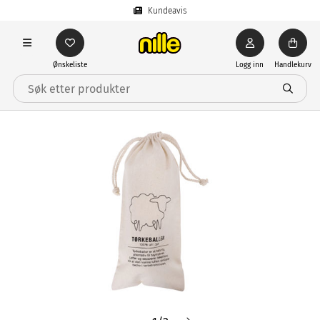
Kundeavis
Ønskeliste
Logg inn
Handlekurv