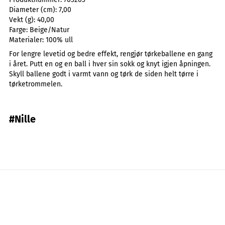
Diameter (cm):
7,00
Vekt (g):
40,00
Farge:
Beige/Natur
Materialer:
100% ull
For lengre levetid og bedre effekt, rengjør tørkeballene en gang
i året. Putt en og en ball i hver sin sokk og knyt igjen åpningen.
Skyll ballene godt i varmt vann og tørk de siden helt tørre i
tørketrommelen.
#Nille