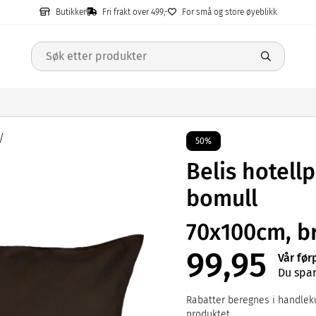
Butikker
Fri frakt over 499,-
For små og store øyeblikk
50%
Belis hotell
bomull
70x100cm, b
99,95
Vår før
Du spar
Rabatter beregnes i handleku
produktet.