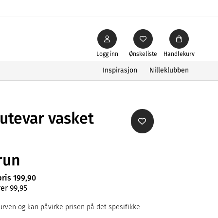
Logg inn
Ønskeliste
Handlekurv
Inspirasjon
Nilleklubben
putevar vasket
run
pris 199,90
er 99,95
rven og kan påvirke prisen på det spesifikke