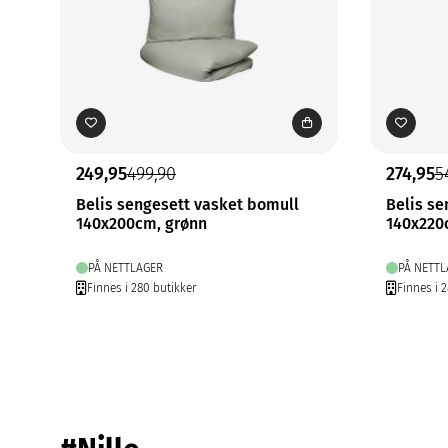
249,95
499,90
274,95
5
Belis sengesett vasket bomull
Belis se
140x200cm, grønn
140x220
PÅ NETTLAGER
PÅ NETTL
Finnes i 280 butikker
Finnes i 2