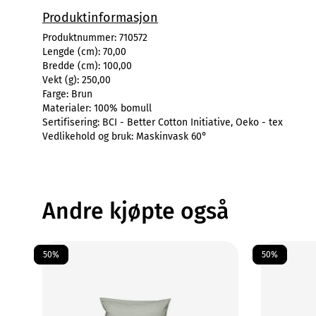
Produktinformasjon
Produktnummer:
710572
Lengde (cm):
70,00
Bredde (cm):
100,00
Vekt (g):
250,00
Farge:
Brun
Materialer:
100% bomull
Sertifisering:
BCI - Better Cotton Initiative, Oeko - tex
Vedlikehold og bruk:
Maskinvask 60°
Andre kjøpte også
50%
50%