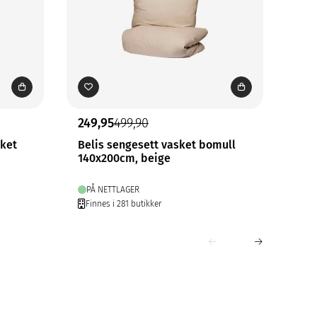
249,95
499,90
274
sket
Belis sengesett vasket bomull
Bel
140x200cm, beige
140
PÅ NETTLAGER
PÅ
Finnes i 281 butikker
Fin