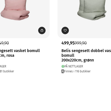
49,90
499,95
999,90
ngesett vasket bomull
Belis sengesett dobbel va
cm, rosa
bomull
200x220cm, grønn
AGER
PÅ NETTLAGER
81 butikker
Finnes i 116 butikker