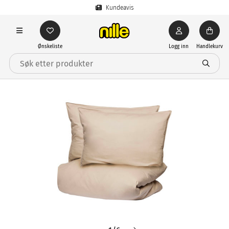
Kundeavis
Ønskeliste
Logg inn
Handlekurv