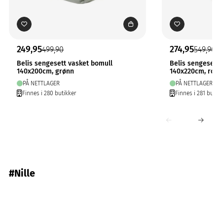
249,95
274,95
499,90
549,90
Belis sengesett vasket bomull
Belis sengesett
140x200cm, grønn
140x220cm, ros
PÅ NETTLAGER
PÅ NETTLAGER
Finnes i 280 butikker
Finnes i 281 butik
#Nille