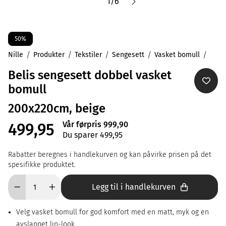
1
/
6
50%
Nille
Produkter
Tekstiler
Sengesett
Vasket bomull
Belis sengesett dobbel vasket
bomull
200x220cm, beige
Vår førpris 999,90
499,95
Du sparer 499,95
Rabatter beregnes i handlekurven og kan påvirke prisen på det
spesifikke produktet.
Legg til i handlekurven
Velg vasket bomull for god komfort med en matt, myk og en
avslappet lin-look