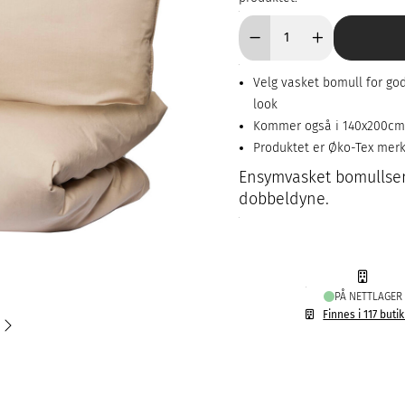
Velg vasket bomull for go
look
Kommer også i 140x200cm,
Produktet er Øko-Tex mer
Ensymvasket bomullseng
dobbeldyne.
PÅ NETTLAGER
Finnes i 117 buti