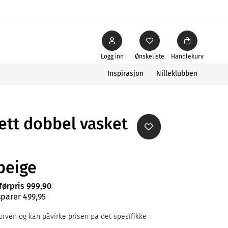
Logg inn
Ønskeliste
Handlekurv
Inspirasjon
Nilleklubben
ett dobbel vasket
beige
førpris 999,90
sparer 499,95
rven og kan påvirke prisen på det spesifikke