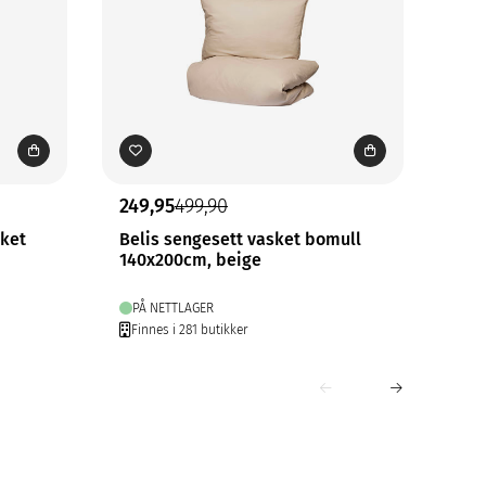
249,95
499,90
274
sket
Belis sengesett vasket bomull
Bel
140x200cm, beige
140
PÅ NETTLAGER
PÅ
Finnes i 281 butikker
Fin