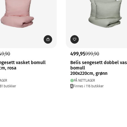
49,90
499,95
999,90
ngesett vasket bomull
Belis sengesett dobbel va
cm, rosa
bomull
200x220cm, grønn
AGER
PÅ NETTLAGER
81 butikker
Finnes i 116 butikker