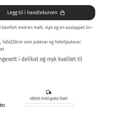
Legg til i handlekurven
d komfort med en matt, myk og en avslappet lin-
 140x220cm som putevar og hotellputevar
ket
esett i delikat og myk kvalitet til
499,00 inntil gratis frakt!
kker