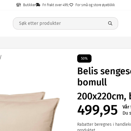
Butikker
Fri frakt over 499,-
For små og store øyeblikk
50%
Belis senges
bomull
200x220cm, 
499,95
Vår 
Du 
Rabatter beregnes i handleku
produktet.