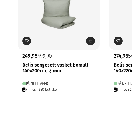
249,95
499,90
274,95
5
Belis sengesett vasket bomull
Belis se
140x200cm, grønn
140x220
PÅ NETTLAGER
PÅ NETTL
Finnes i 280 butikker
Finnes i 2