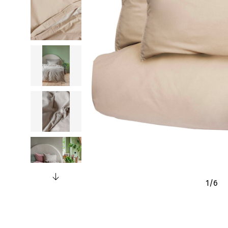
1
/
6