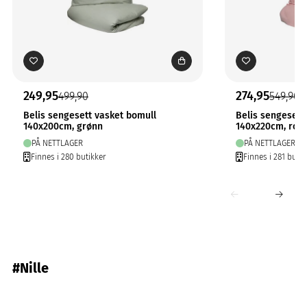
249,95
274,95
499,90
549,90
Belis sengesett vasket bomull
Belis sengesett
140x200cm, grønn
140x220cm, ros
PÅ NETTLAGER
PÅ NETTLAGER
Finnes i 280 butikker
Finnes i 281 butik
#Nille