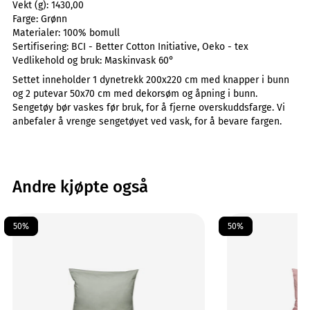
Vekt (g):
1430,00
Farge:
Grønn
Materialer:
100% bomull
Sertifisering:
BCI - Better Cotton Initiative, Oeko - tex
Vedlikehold og bruk:
Maskinvask 60°
Settet inneholder 1 dynetrekk 200x220 cm med knapper i bunn
og 2 putevar 50x70 cm med dekorsøm og åpning i bunn.
Sengetøy bør vaskes før bruk, for å fjerne overskuddsfarge. Vi
anbefaler å vrenge sengetøyet ved vask, for å bevare fargen.
Andre kjøpte også
50%
50%