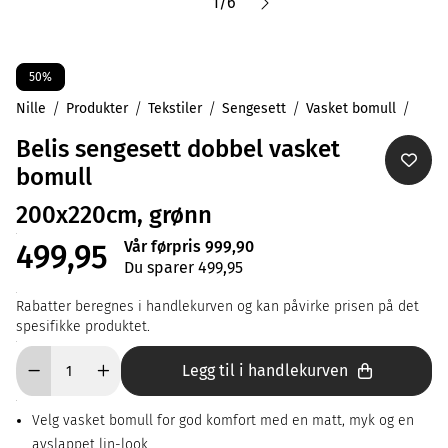
1
/
6
50%
Nille
Produkter
Tekstiler
Sengesett
Vasket bomull
Belis sengesett dobbel vasket
bomull
200x220cm, grønn
Vår førpris 999,90
499,95
Du sparer 499,95
Rabatter beregnes i handlekurven og kan påvirke prisen på det
spesifikke produktet.
Legg til i handlekurven
Velg vasket bomull for god komfort med en matt, myk og en
avslappet lin-look