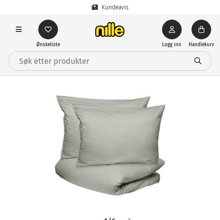
Kundeavis
Ønskeliste
Logg inn
Handlekurv