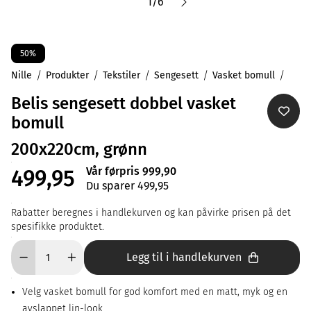
1
/
6
50%
Nille
Produkter
Tekstiler
Sengesett
Vasket bomull
Belis sengesett dobbel vasket
bomull
200x220cm, grønn
Vår førpris 999,90
499,95
Du sparer 499,95
Rabatter beregnes i handlekurven og kan påvirke prisen på det
spesifikke produktet.
Legg til i handlekurven
Velg vasket bomull for god komfort med en matt, myk og en
avslappet lin-look