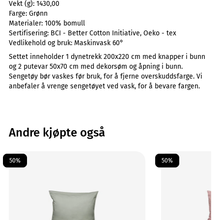
Vekt (g):
1430,00
Farge:
Grønn
Materialer:
100% bomull
Sertifisering:
BCI - Better Cotton Initiative, Oeko - tex
Vedlikehold og bruk:
Maskinvask 60°
Settet inneholder 1 dynetrekk 200x220 cm med knapper i bunn
og 2 putevar 50x70 cm med dekorsøm og åpning i bunn.
Sengetøy bør vaskes før bruk, for å fjerne overskuddsfarge. Vi
anbefaler å vrenge sengetøyet ved vask, for å bevare fargen.
Andre kjøpte også
50%
50%