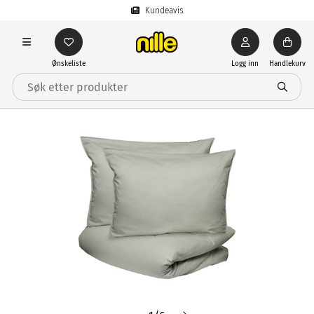
Kundeavis
Ønskeliste
Logg inn
Handlekurv