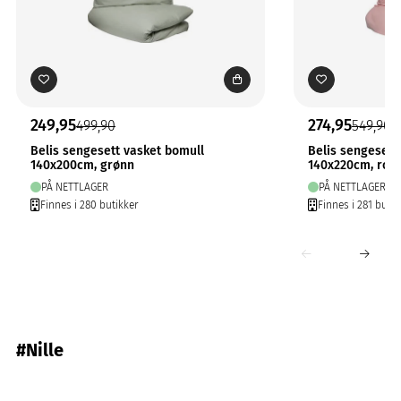
249,95
274,95
499,90
549,90
Belis sengesett vasket bomull
Belis sengesett
140x200cm, grønn
140x220cm, ros
PÅ NETTLAGER
PÅ NETTLAGER
Finnes i 280 butikker
Finnes i 281 butik
#Nille