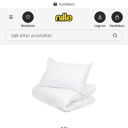
Kundeavis
Ønskeliste
Logg inn
Handlekurv