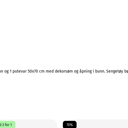
n og 1 putevar 50x70 cm med dekorsøm og åpning i bunn. Sengetøy bør 
 2 for 1
70%