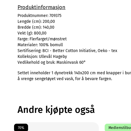
Produktinformasjon
Produktnummer:
709375
Lengde (cm):
200,00
Bredde (cm):
140,00
Vekt (g):
800,00
Farge:
Flerfarget/mønstret
Materialer:
100% bomull
Sertifisering:
BCI - Better Cotton Initiative, Oeko - tex
Kolleksjon:
Ullevål Hageby
Vedlikehold og bruk:
Maskinvask 60°
Settet inneholder 1 dynetrekk 140x200 cm med knapper i bun
å vrenge sengetøyet ved vask, for å bevare fargen.
Andre kjøpte også
70%
Medlemstilbud