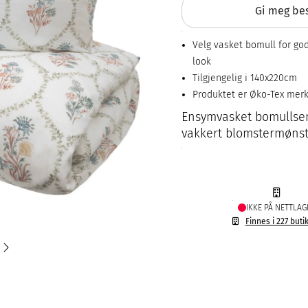
Gi meg bes
Velg vasket bomull for go
look
Tilgjengelig i 140x220cm
Produktet er Øko-Tex mer
Ensymvasket bomullseng
vakkert blomstermønst
IKKE PÅ NETTLAG
Finnes i 227 buti