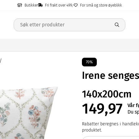
Butikker
Fri frakt over 499,-
For små og store øyeblikk
70%
Irene senges
140x200cm
149,97
Vår f
Du s
Rabatter beregnes i handleku
produktet.