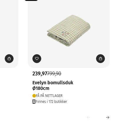
239,97
799,90
17,
Evelyn bomullsduk
Gry
Ø180cm
30x
FÅ PÅ NETTLAGER
PÅ
Finnes i 172 butikker
Fin