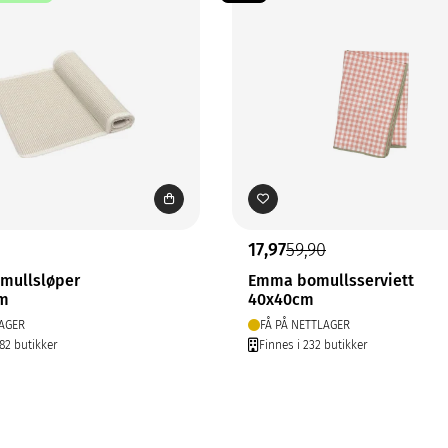
17,97
59,90
omullsløper
Emma bomullsserviett
cm
40x40cm
AGER
FÅ PÅ NETTLAGER
282 butikker
Finnes i 232 butikker