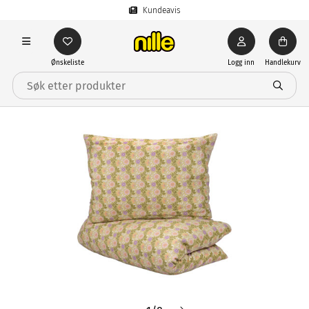
Kundeavis
Ønskeliste
Logg inn
Handlekurv