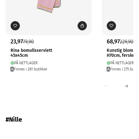
23,97
68,97
79,90
229,90
Rina bomullsserviett
Kunstig blomst 
45x45cm
H70cm, fersken
PÅ NETTLAGER
PÅ NETTLAGER
Finnes i 281 butikker
Finnes i 275 butik
#Nille