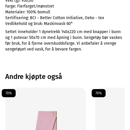
Vekt (g):
950,00
Farge:
Flerfarget/mønstret
Materialer:
100% bomull
Sertifisering:
BCI - Better Cotton Initiative, Oeko - tex
Vedlikehold og bruk:
Maskinvask 60°
Settet inneholder 1 dynetrekk 140x220 cm med knapper i bunn
og 1 putevar 50x70 cm med åpning i bunn. Sengetøy bør vaskes
før bruk, for å fjerne overskuddsfarge. Vi anbefaler å vrenge
sengetøyet ved vask, for å bevare fargen.
Andre kjøpte også
70%
70%