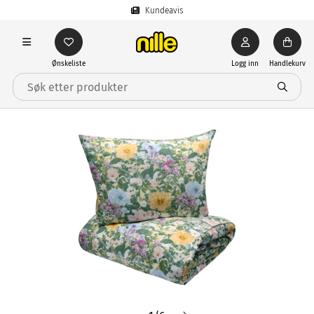
Kundeavis
Ønskeliste
Logg inn
Handlekurv