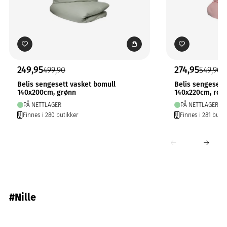
249,95
274,95
499,90
549,90
Belis sengesett vasket bomull
Belis sengesett
140x200cm, grønn
140x220cm, ros
PÅ NETTLAGER
PÅ NETTLAGER
Finnes i 280 butikker
Finnes i 281 butik
#Nille