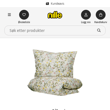
Kundeavis
Ønskeliste
Logg inn
Handlekurv