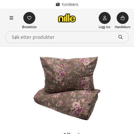
Kundeavis
Ønskeliste
Logg inn
Handlekurv