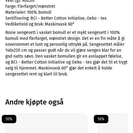
Vekt (g):
900,00
Farge:
Flerfarget/mønstret
Materialer:
100% bomull
Sertifisering:
BCI - Better Cotton Initiative, Oeko - tex
Vedlikehold og bruk:
Maskinvask 60°
Rosie sengesett i vasket bomull er et mykt sengesett i 100%
bomull med flerfarget, mønstret design. Det er en fin måte å gi
soverommet et lunt og personlig uttrykk på. Sengesettet måler
140x220 cm og passer godt når du vil gjøre sengen klar for en
god natts søvn. Den vasket bomullen gir en avslappet følelse,
og BCI - Better Cotton Initiative og Oeko - tex gjør det til et trygt
valg til hjemmet. Maskinvask 60° gjør det enkelt å holde
sengesettet rent og klart til bruk.
Andre kjøpte også
50%
50%