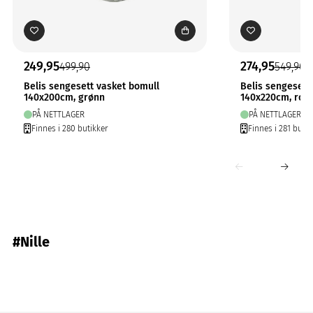
249,95
274,95
499,90
549,90
Belis sengesett vasket bomull
Belis sengesett
140x200cm, grønn
140x220cm, ros
PÅ NETTLAGER
PÅ NETTLAGER
Finnes i 280 butikker
Finnes i 281 butik
#Nille