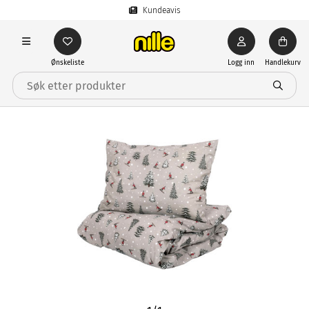
Kundeavis
Ønskeliste
Logg inn
Handlekurv