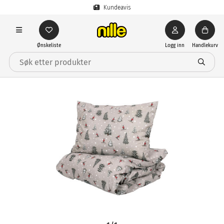
Kundeavis
Ønskeliste
Logg inn
Handlekurv