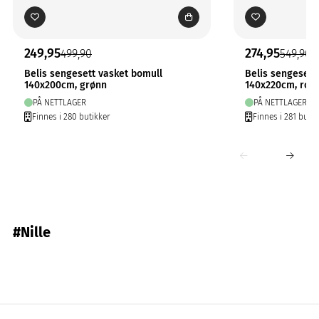
249,95
274,95
499,90
549,90
Belis sengesett vasket bomull
Belis sengesett
140x200cm, grønn
140x220cm, ros
PÅ NETTLAGER
PÅ NETTLAGER
Finnes i 280 butikker
Finnes i 281 butik
#Nille