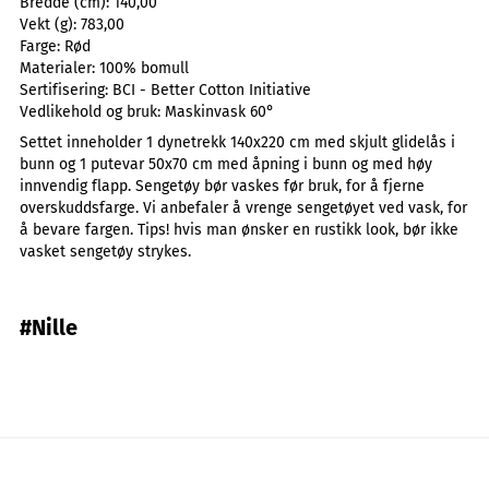
Bredde (cm):
140,00
Vekt (g):
783,00
Farge:
Rød
Materialer:
100% bomull
Sertifisering:
BCI - Better Cotton Initiative
Vedlikehold og bruk:
Maskinvask 60°
Settet inneholder 1 dynetrekk 140x220 cm med skjult glidelås i
bunn og 1 putevar 50x70 cm med åpning i bunn og med høy
innvendig flapp. Sengetøy bør vaskes før bruk, for å fjerne
overskuddsfarge. Vi anbefaler å vrenge sengetøyet ved vask, for
å bevare fargen. Tips! hvis man ønsker en rustikk look, bør ikke
vasket sengetøy strykes.
#Nille