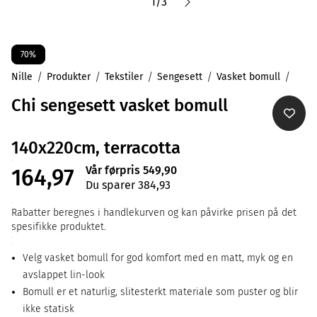
1
/
3
70%
Nille
Produkter
Tekstiler
Sengesett
Vasket bomull
Chi sengesett vasket bomull
140x220cm, terracotta
Vår førpris 549,90
164,97
Du sparer 384,93
Rabatter beregnes i handlekurven og kan påvirke prisen på det
spesifikke produktet.
Velg vasket bomull for god komfort med en matt, myk og en
avslappet lin-look
Bomull er et naturlig, slitesterkt materiale som puster og blir
ikke statisk