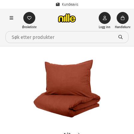
Kundeavis
Ønskeliste
Logg inn
Handlekurv