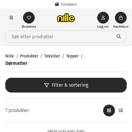
Kundeavis
Ønskeliste
Logg inn
Handlekurv
Nille
Produkter
Tekstiler
Tepper
Dørmatter
Filter & sortering
7 produkter
499,00 inntil gratis frakt!