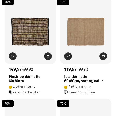
70%
70%
149,97
119,97
499,90
399,90
Pinstripe dørmatte
Jute dørmatte
60x80cm
60x80cm, sort og natur
FÅ PÅ NETTLAGER
FÅ PÅ NETTLAGER
Finnes i 227 butikker
Finnes i 108 butikker
70%
70%