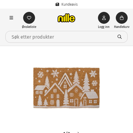
Kundeavis
Ønskeliste
Logg inn
Handlekurv