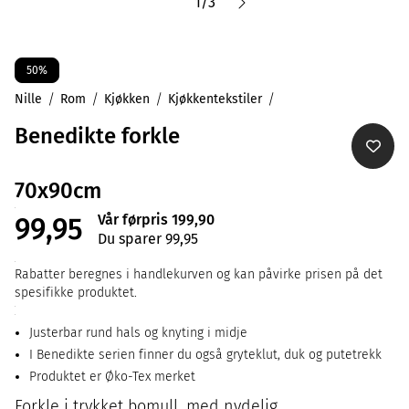
1
/
3
50%
Nille
Rom
Kjøkken
Kjøkkentekstiler
Benedikte forkle
70x90cm
Vår førpris 199,90
99,95
Du sparer 99,95
Rabatter beregnes i handlekurven og kan påvirke prisen på det
spesifikke produktet.
Justerbar rund hals og knyting i midje
I Benedikte serien finner du også gryteklut, duk og putetrekk
Produktet er Øko-Tex merket
Forkle i trykket bomull, med nydelig