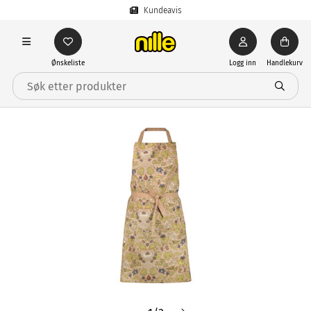
Kundeavis
Ønskeliste
Logg inn
Handlekurv