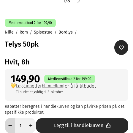
1
/
8
Medlemstilbud 2 for 199,90
Nille
Rom
Spisestue
Bordlys
Telys 50pk
Hvit, 8h
149,90
Medlemstilbud 2 for 199,90
eller
for å få tilbudet
Logg inn
bli medlem
Tilbudet er gyldig til 3. oktober
Rabatter beregnes i handlekurven og kan påvirke prisen på det
spesifikke produktet.
Legg til i handlekurven