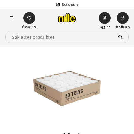
Kundeavis
Ønskeliste
Logg inn
Handlekurv