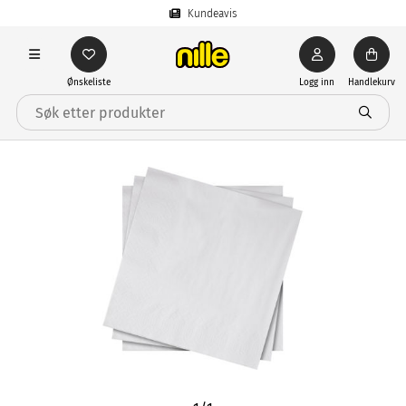
Kundeavis
Ønskeliste
Logg inn
Handlekurv