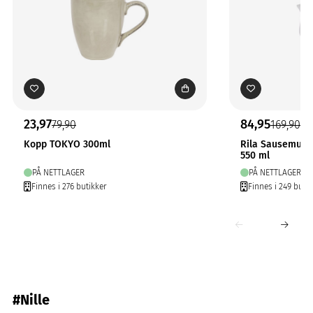
23,97
84,95
79,90
169,90
Kopp TOKYO 300ml
Rila Sausemug
550 ml
PÅ NETTLAGER
PÅ NETTLAGER
Finnes i 276 butikker
Finnes i 249 butik
#Nille