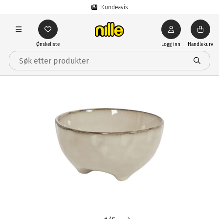
Kundeavis
Ønskeliste
Logg inn
Handlekurv