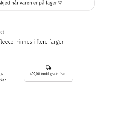
kjed når varen er på lager 💛
ket
leece. Finnes i flere farger.
499,00 inntil gratis frakt!
ER
kker