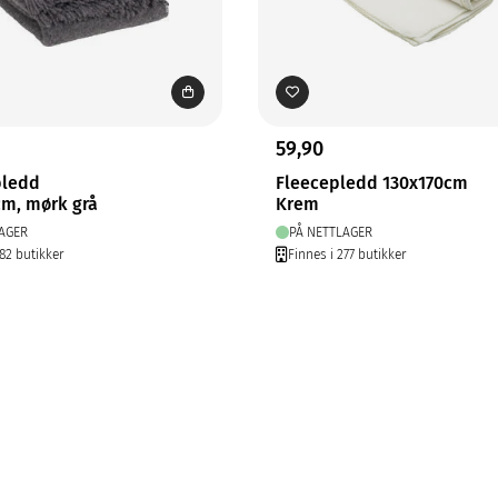
59,90
pledd
Fleecepledd 130x170cm
cm, mørk grå
Krem
AGER
PÅ NETTLAGER
282 butikker
Finnes i 277 butikker