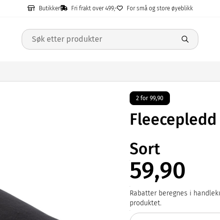
Butikker
Fri frakt over 499,-
For små og store øyeblikk
2 for 99,90
Fleecepledd
Sort
59,90
Rabatter beregnes i handleku
produktet.