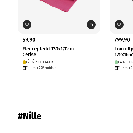
59,90
799,90
Fleecepledd 130x170cm
Lom ull
Cerise
125x165
FÅ PÅ NETTLAGER
PÅ NETTL
Finnes i 278 butikker
Finnes i 
#Nille