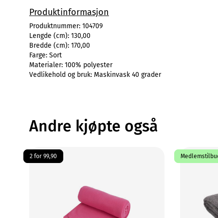
Produktinformasjon
Produktnummer:
104709
Lengde (cm):
130,00
Bredde (cm):
170,00
Farge:
Sort
Materialer:
100% polyester
Vedlikehold og bruk:
Maskinvask 40 grader
Andre kjøpte også
2 for 99,90
Medlemstilbud