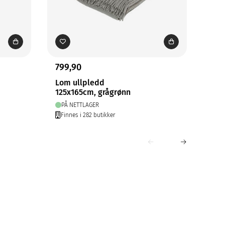
799,90
799
Lom ullpledd
Lom
125x165cm, grågrønn
125
PÅ NETTLAGER
PÅ
Finnes i 282 butikker
Fin