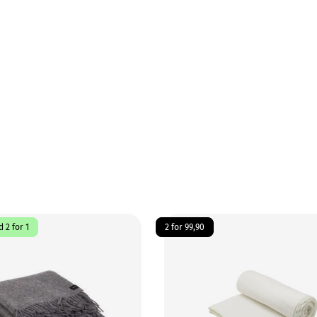
 2 for 1
2 for 99,90