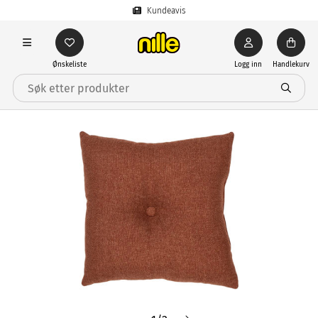
Kundeavis
Ønskeliste
Logg inn
Handlekurv