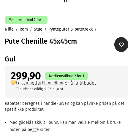
1
/
1
Medlemstilbud 2 for 1
Nille
Rom
Stue
Pynteputer & putetrekk
Pute Chenille 45x45cm
Gul
299,90
Medlemstilbud 2 for 1
eller
for å få tilbudet
Logg inn
bli medlem
Tilbudet er gyldig til 22. august
Rabatter beregnes i handlekurven og kan påvirke prisen på det
spesifikke produktet.
Med glidelås skjult i bunn, kan man veksle mellom å bruke
puten på begge sider