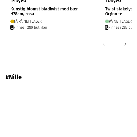
149,90
169,90
Kunstig blomst bladkvist med bær
Twist stakelys 4
H78cm, rosa
Grønn te
FÅ PÅ NETTLAGER
PÅ NETTLAGER
Finnes i 280 butikker
Finnes i 282 butik
#Nille