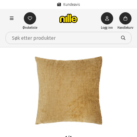
Kundeavis
Ønskeliste
Logg inn
Handlekurv