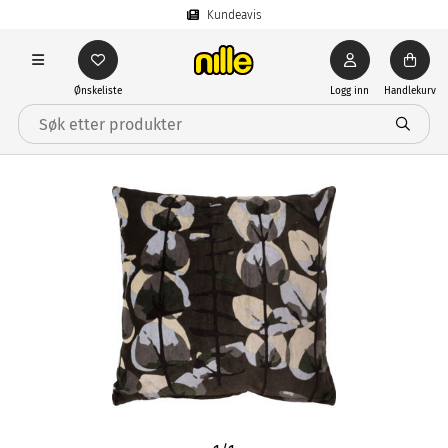
Kundeavis
Ønskeliste
Logg inn
Handlekurv