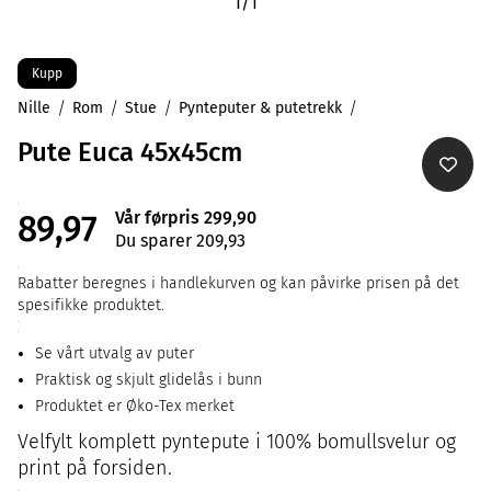
1
/
1
Kupp
Nille
Rom
Stue
Pynteputer & putetrekk
Pute Euca 45x45cm
Vår førpris 299,90
89,97
Du sparer 209,93
Rabatter beregnes i handlekurven og kan påvirke prisen på det
spesifikke produktet.
Se vårt utvalg av puter
Praktisk og skjult glidelås i bunn
Produktet er Øko-Tex merket
Velfylt komplett pyntepute i 100% bomullsvelur og
print på forsiden.