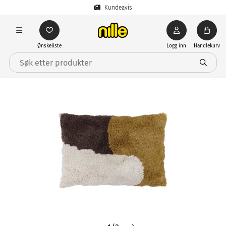
Kundeavis
Ønskeliste
Logg inn
Handlekurv