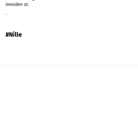
innsiden ut.
.
#Nille