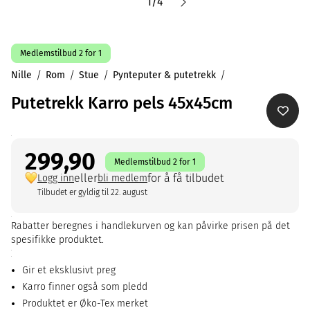
1
/
4
Medlemstilbud 2 for 1
Nille
Rom
Stue
Pynteputer & putetrekk
Putetrekk Karro pels 45x45cm
299,90
Medlemstilbud 2 for 1
eller
for å få tilbudet
Logg inn
bli medlem
Tilbudet er gyldig til 22. august
Rabatter beregnes i handlekurven og kan påvirke prisen på det
spesifikke produktet.
Gir et eksklusivt preg
Karro finner også som pledd
Produktet er Øko-Tex merket