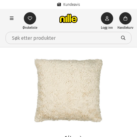
Kundeavis
Ønskeliste
Logg inn
Handlekurv