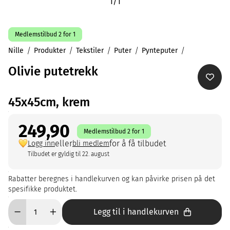
1
/
1
Medlemstilbud 2 for 1
Nille
Produkter
Tekstiler
Puter
Pynteputer
Olivie putetrekk
45x45cm, krem
249,90
Medlemstilbud 2 for 1
eller
for å få tilbudet
Logg inn
bli medlem
Tilbudet er gyldig til 22. august
Rabatter beregnes i handlekurven og kan påvirke prisen på det
spesifikke produktet.
Legg til i handlekurven