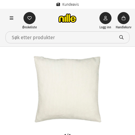
Kundeavis
Ønskeliste
Logg inn
Handlekurv