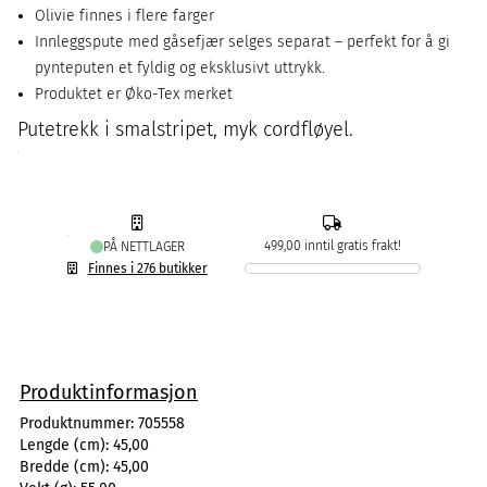
Olivie finnes i flere farger
Innleggspute med gåsefjær selges separat – perfekt for å gi
pynteputen et fyldig og eksklusivt uttrykk.
Produktet er Øko-Tex merket
Putetrekk i smalstripet, myk cordfløyel.
499,00 inntil gratis frakt!
PÅ NETTLAGER
Finnes i 276 butikker
Produktinformasjon
Produktnummer:
705558
Lengde (cm):
45,00
Bredde (cm):
45,00