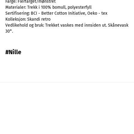
Farge:
Flerfarget/mønstret
Materialer:
Trekk i 100% bomull, polyesterfyll
Sertifisering:
BCI - Better Cotton Initiative, Oeko - tex
Kolleksjon:
Skandi retro
Vedlikehold og bruk:
Trekket vaskes med innsiden ut. Skånevask
30°.
#Nille