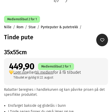
1
/
7
Medlemstilbud 2 for 1
Nille
Rom
Stue
Pynteputer & putetrekk
Tinde pute
35x55cm
449,90
Medlemstilbud 2 for 1
eller
for å få tilbudet
Logg inn
bli medlem
Tilbudet er gyldig til 22. august
Rabatter beregnes i handlekurven og kan påvirke prisen på det
spesifikke produktet.
Ensfarget bakside og glidelås i bunn
I Tinde serien finner du også løper og rye