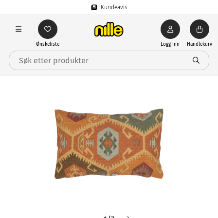
Kundeavis
Ønskeliste
Logg inn
Handlekurv